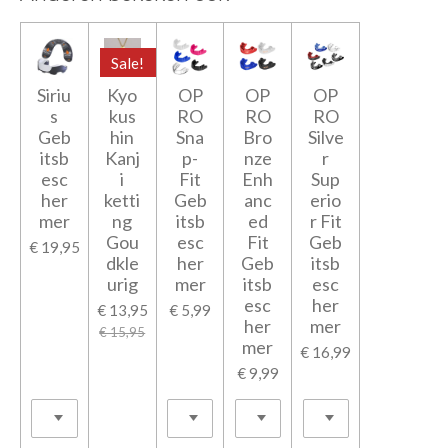
Sale!
Siriu
Kyo
OP
OP
OP
s
kus
RO
RO
RO
Geb
hin
Sna
Bro
Silve
itsb
Kanj
p-
nze
r
esc
i
Fit
Enh
Sup
her
ketti
Geb
anc
erio
mer
ng
itsb
ed
r Fit
Gou
esc
Fit
Geb
€ 19,95
dkle
her
Geb
itsb
urig
mer
itsb
esc
esc
her
€ 13,95
€ 5,99
her
mer
€ 15,95
mer
€ 16,99
€ 9,99