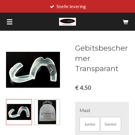
Snelle levering
Ga
direct
naar
de
hoofdinhoud
Gebitsbescher
mer
Transparant
€ 4,50
Maat
Junior
Senior