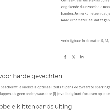
Gemaakt van eersteklas buffel
ongekende duurzaamheid maar v
handen. Je merkt meteen dat je
maar echt materiaal dat tegen
verkrijgbaar in de maten S, M,
D
D
S
e
e
h
l
e
a
e
l
r
n
e
voor harde gevechten
beschermt je knokkels optimaal, zelfs tijdens de zwaarste sparrings
ppen als geen ander, waardoor jij je volledig kunt focussen op je te
bbele klittenbandsluiting