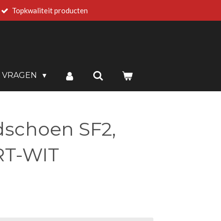
Topkwaliteit producten
E VRAGEN
schoen SF2,
RT-WIT