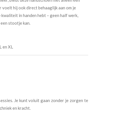
leer, biedt deze handschoen niet alleen een
oelt hij ook direct behaaglijk aan om je
 kwaliteit in handen hebt – geen half werk,
 een stootje kan.
 L en XL
essies. Je kunt voluit gaan zonder je zorgen te
chniek en kracht.