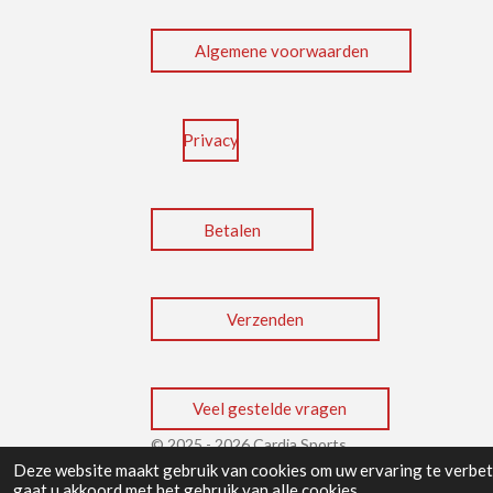
k
n
p
Algemene voorwaarden
Privacy
Betalen
Verzenden
Veel gestelde vragen
© 2025 - 2026 Cardia Sports
Deze website maakt gebruik van cookies om uw ervaring te verbete
gaat u akkoord met het gebruik van alle cookies.