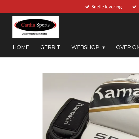
Snelle levering
Ga
direct
naar
de
hoofdinhoud
HOME
GERRIT
WEBSHOP
OVER O