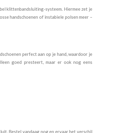
bel klittenbandsluiting-systeem. Hiermee zet je
 losse handschoenen of instabiele polsen meer –
ndschoenen perfect aan op je hand, waardoor je
lleen goed presteert, maar er ook nog eens
uit. Bestel vandaag nog en ervaar het verschil