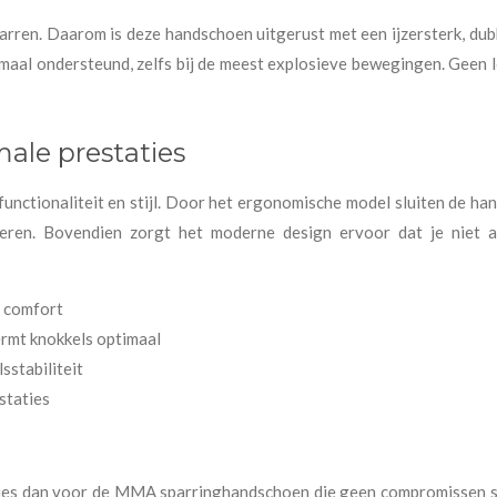
arren. Daarom is deze handschoen uitgerust met een ijzersterk, dub
timaal ondersteund, zelfs bij de meest explosieve bewegingen. Geen
ale prestaties
nctionaliteit en stijl. Door het ergonomische model sluiten de ha
eren. Bovendien zorgt het moderne design ervoor dat je niet a
n comfort
ermt knokkels optimaal
sstabiliteit
staties
? Kies dan voor de MMA sparringhandschoen die geen compromissen sl