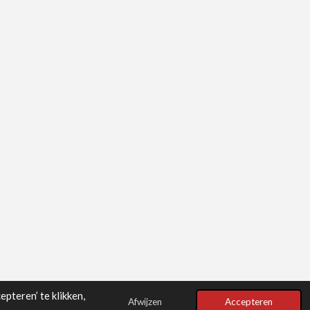
pteren’ te klikken,
Afwijzen
Accepteren