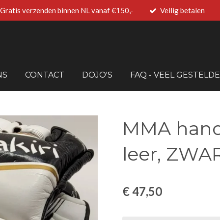
Gratis verzenden binnen NL vanaf €150,-
Veilig betalen
NS
CONTACT
DOJO'S
FAQ - VEEL GESTELD
MMA hand
leer, ZWA
€ 47,50