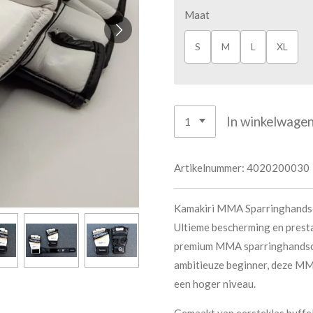
Maat
S
M
L
XL
In winkelwage
Artikelnummer:
4020200030
Kamakiri MMA Sparringhandsc
Ultieme bescherming en presta
premium MMA sparringhandscho
ambitieuze beginner, deze MM
een hoger niveau.