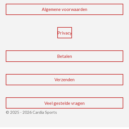
k
n
p
Algemene voorwaarden
Privacy
Betalen
Verzenden
Veel gestelde vragen
© 2025 - 2026 Cardia Sports