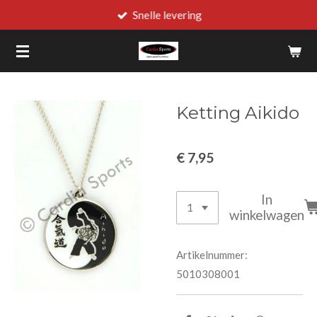
Snelle levering
Ga
direct
naar
de
hoofdinhoud
Ketting Aikido
€ 7,95
In
winkelwagen
Artikelnummer:
5010308001