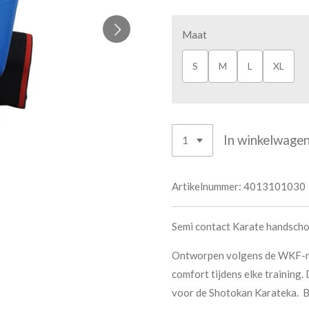
Maat
S
M
L
XL
In winkelwage
Artikelnummer:
4013101030
Semi contact Karate handscho
Ontworpen volgens de WKF-rich
comfort tijdens elke training
voor de Shotokan Karateka. Be