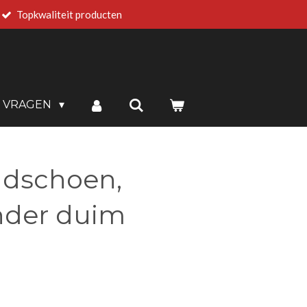
Topkwaliteit producten
E VRAGEN
ndschoen,
nder duim