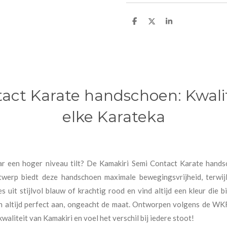
D
D
S
e
e
h
l
e
a
e
l
r
n
e
act Karate handschoen: Kwalit
elke Karateka
aar een hoger niveau tilt? De Kamakiri Semi Contact Karate hands
twerp biedt deze handschoen maximale bewegingsvrijheid, terwi
 uit stijlvol blauw of krachtig rood en vind altijd een kleur die
en altijd perfect aan, ongeacht de maat. Ontworpen volgens de WKF-r
kwaliteit van Kamakiri en voel het verschil bij iedere stoot!