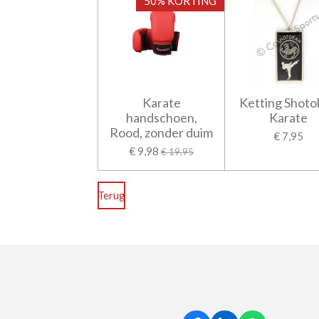
50% KORTING
Karate
Ketting Shoto
handschoen,
Karate
Rood, zonder duim
€ 7,95
€ 9,98
€ 19,95
Terug