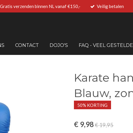
Gratis verzenden binnen NL vanaf €150,-
Veilig betalen
NS
CONTACT
DOJO'S
FAQ - VEEL GESTELD
Karate ha
Blauw, zo
50% KORTING
€ 9,98
€ 19,95