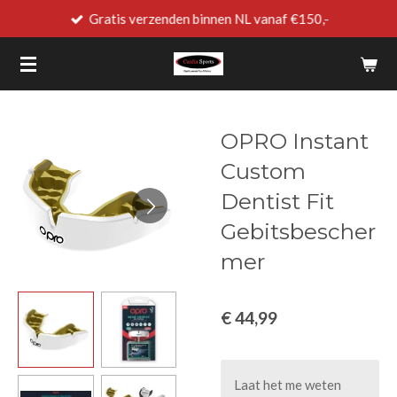
Gratis verzenden binnen NL vanaf €150,-
Ga
direct
naar
de
hoofdinhoud
OPRO Instant
Custom
Dentist Fit
Gebitsbescher
mer
€ 44,99
Laat het me weten