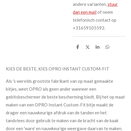
andere varianten,
stuur
dan een mail
of neem
telefonisch contact op
+31659105592.
D
D
S
D
e
e
h
e
l
e
a
l
e
l
r
e
n
e
n
KIES DE BESTE, KIES OPRO INSTANT CUSTOM-FIT
Als 's werelds grootste fabrikant van op maat gemaakte
bitjes, weet OPRO als geen ander wanneer een
gebitsbeschermer de beste bescherming biedt. Bij het op maat
maken van een OPRO Instant Custom-Fit bitje maakt de
drager een nauwkeurige afdruk van de tanden en het
tandvlees door gebruik te maken van de kracht van de kaak
door een 'ware' en nauwkeurige weergave daarvan te maken.