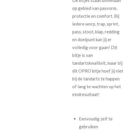
De bitjes staan bovenaan
op gebied van pasvorm,
protectie en comfort. Bij
iedere worp, trap, sprint,
pass, stoot, klap, redding
en doelpunt kan jij er
volledig voor gaan! Dit
bitje is van
tandartskwaliteit, maar bij
dit OPRO bitje hoef jij niet
bij de tandarts te happen
of lang te wachten op het
eindresultaat!
Eenvoudig zelf te
gebruiken