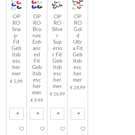
OP
OP
OP
OP
RO
RO
RO
RO
Sna
Bro
Silve
Gol
p-
nze
r
d
Fit
Enh
Sup
Ultr
Geb
anc
erio
a Fit
itsb
ed
r Fit
Geb
esc
Fit
Geb
itsb
her
Geb
itsb
esc
mer
itsb
esc
her
esc
her
mer
€ 5,99
her
mer
€ 24,99
mer
€ 16,99
€ 9,99
In winkelwagen
In winkelwagen
In winkelwagen
In winkelwagen