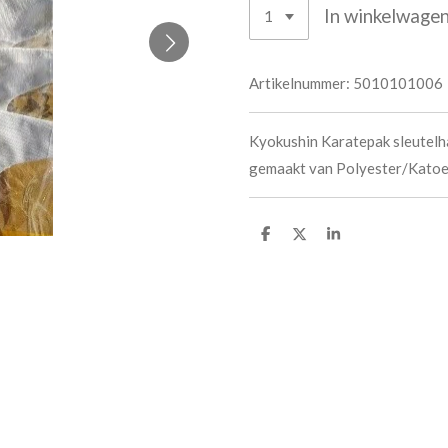
In winkelwage
Artikelnummer:
5010101006
Kyokushin Karatepak sleutelh
gemaakt van Polyester/Katoe
D
D
S
e
e
h
l
e
a
e
l
r
n
e