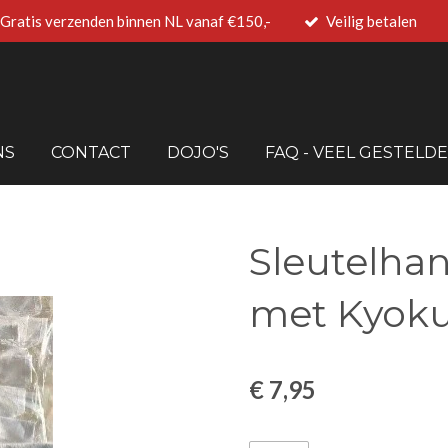
Gratis verzenden binnen NL vanaf €150,-
Veilig betalen
NS
CONTACT
DOJO'S
FAQ - VEEL GESTELD
Sleutelha
met Kyoku
€ 7,95