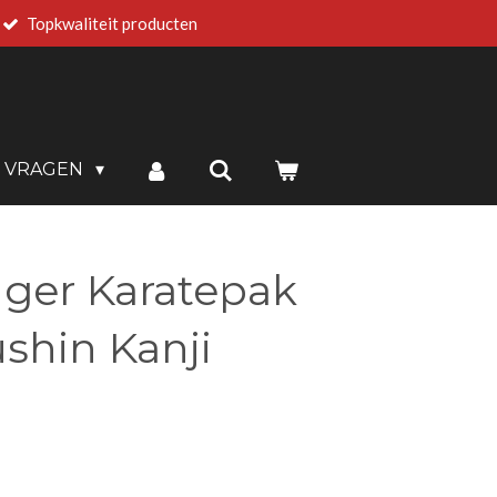
Topkwaliteit producten
E VRAGEN
nger Karatepak
shin Kanji