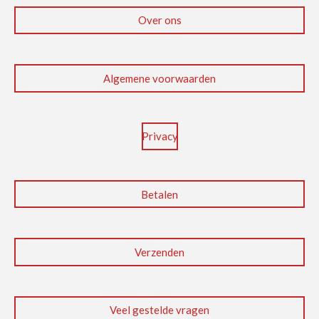
e
k
t
b
e
s
Over ons
o
d
A
o
I
p
k
n
p
Algemene voorwaarden
Privacy
Betalen
Verzenden
Veel gestelde vragen