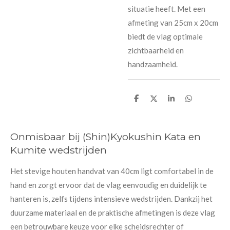
situatie heeft. Met een
afmeting van 25cm x 20cm
biedt de vlag optimale
zichtbaarheid en
handzaamheid.
D
D
S
D
e
e
h
e
l
e
a
l
e
l
r
e
n
e
n
Onmisbaar bij (Shin)Kyokushin Kata en
Kumite wedstrijden
Het stevige houten handvat van 40cm ligt comfortabel in de
hand en zorgt ervoor dat de vlag eenvoudig en duidelijk te
hanteren is, zelfs tijdens intensieve wedstrijden. Dankzij het
duurzame materiaal en de praktische afmetingen is deze vlag
een betrouwbare keuze voor elke scheidsrechter of