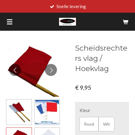
Snelle levering
Ga
direct
naar
de
hoofdinhoud
Scheidsrechte
rs vlag /
Hoekvlag
€ 9,95
Kleur
Rood
Wit