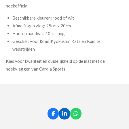
hoekofficial.
Beschikbare kleuren: rood of wit
Afmetingen vlag: 25cm x 20cm
Houten handvat: 40cm lang
Geschikt voor (Shin)Kyokushin Kata en Kumite
wedstrijden
Kies voor kwaliteit en duidelijkheid op de mat met de
hoekvlaggen van Cardia Sports!
F
L
W
a
i
h
c
n
a